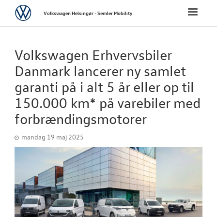
Volkswagen
Toggle
Volkswagen Helsingør - Semler Mobility
naviga
FORSIDE
Volkswagen Erhvervsbiler
NYE PERSONBI
Danmark lancerer ny samlet
garanti på i alt 5 år eller op til
BRUGTE BILER
150.000 km* på varebiler med
forbrændingsmotorer
VÆRKSTED
mandag 19 maj 2025
SKADECENTER
TILBEHØR
RESERVEDELE