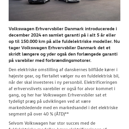
NYHEDER
Tilmeld dig V
Danmarks nyh
Volkswagen Erhvervsbiler Danmark introducerede i
Aktuelt
december 2024 en samlet garanti på i alt 5 år eller
op til 150.000 km på alle fuldelektriske modeller. Nu
tager Volkswagen Erhvervsbiler Danmark det et
OM OS
skridt længere og yder også den forlængede garanti
på varebiler med forbrændingsmotorer.
JOB OG KARRI
Den elektriske omstilling af danskernes bilflåde kører i
højeste gear, og flertallet vælger nu en fuldelektrisk bil,
når der skal investeres i ny personbil. Elektrificeringen
af erhvervslivets varebiler er også for alvor kommet i
gang, og her har Volkswagen Erhvervsbiler sat et
tydeligt præg på udviklingen ved at være
markedsledende med en markedsandel i det elektriske
segment på over 40 % (ÅTD)**
Selvom Volkswagen har stor succes med de