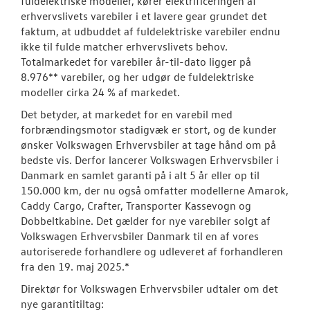
fuldelektriske modeller, kører elektrificeringen af
erhvervslivets varebiler i et lavere gear grundet det
faktum, at udbuddet af fuldelektriske varebiler endnu
ikke til fulde matcher erhvervslivets behov.
Totalmarkedet for varebiler år-til-dato ligger på
8.976** varebiler, og her udgør de fuldelektriske
modeller cirka 24 % af markedet.
Det betyder, at markedet for en varebil med
forbrændingsmotor stadigvæk er stort, og de kunder
ønsker Volkswagen Erhvervsbiler at tage hånd om på
bedste vis. Derfor lancerer Volkswagen Erhvervsbiler i
Danmark en samlet garanti på i alt 5 år eller op til
150.000 km, der nu også omfatter modellerne Amarok,
Caddy Cargo, Crafter, Transporter Kassevogn og
Dobbeltkabine. Det gælder for nye varebiler solgt af
Volkswagen Erhvervsbiler Danmark til en af vores
autoriserede forhandlere og udleveret af forhandleren
fra den 19. maj 2025.*
Direktør for Volkswagen Erhvervsbiler udtaler om det
nye garantitiltag: