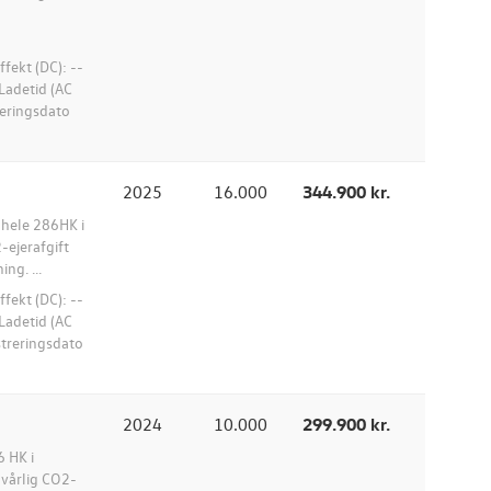
ekt (DC): --
Ladetid (AC
treringsdato
2025
16.000
344.900 kr.
 hele 286HK i
-ejerafgift
ng. ...
ekt (DC): --
Ladetid (AC
istreringsdato
2024
10.000
299.900 kr.
6 HK i
lvårlig CO2-