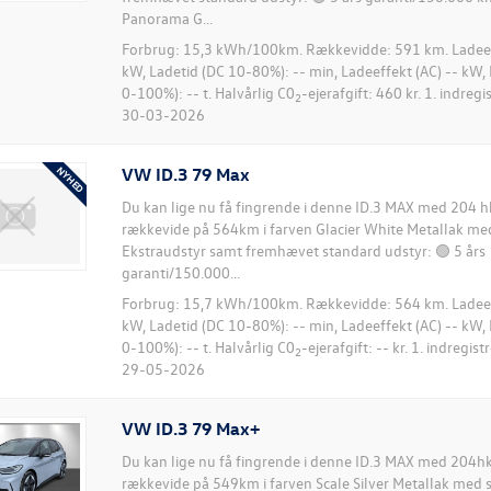
Panorama G...
Forbrug: 15,3 kWh/100km. Rækkevidde: 591 km. Ladeeff
kW, Ladetid (DC 10-80%): -- min, Ladeeffekt (AC) -- kW, 
0-100%): -- t. Halvårlig C0
-ejerafgift: 460 kr. 1. indreg
2
30-03-2026
VW ID.3 79 Max
Du kan lige nu få fingrende i denne ID.3 MAX med 204 
rækkevide på 564km i farven Glacier White Metallak med
Ekstraudstyr samt fremhævet standard udstyr: 🟢 5 års
garanti/150.000...
Forbrug: 15,7 kWh/100km. Rækkevidde: 564 km. Ladeeff
kW, Ladetid (DC 10-80%): -- min, Ladeeffekt (AC) -- kW, 
0-100%): -- t. Halvårlig C0
-ejerafgift: -- kr. 1. indregis
2
29-05-2026
VW ID.3 79 Max+
Du kan lige nu få fingrende i denne ID.3 MAX med 204
rækkevide på 549km i farven Scale Silver Metallak med s