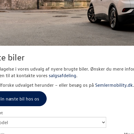
e biler
agelse i vores udvalg af nyere brugte biler. Ønsker du mere inform
 til at kontakte vores
salgsafdeling
.
forske udvalget herunder – eller besøg os på
Semlermobility.dk
.
in næste bil hos os
nt