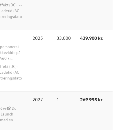
ekt (DC): --
Ladetid (AC
istreringsdato
2025
33.000
439.900 kr.
 personers i
ækkevidde på
60 kr...
ekt (DC): --
Ladetid (AC
istreringsdato
2027
1
269.995 kr.
026🚗📸 Du
e Launch
r med en