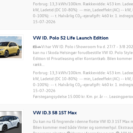
Forbrug: 13,3 kWh/100km. Rækkevidde: 453 km. Ladeeff
kW, Ladetid (DC 10-80%): -- min, Ladeeffekt (AC) -- kW, 
0-100%): -- t. Halvårlig C0
-ejerafgift: 460 kr. 1. indreg
2
15-07-2026
VW ID. Polo 52 Life Launch Edition
📸🚗Vi har VW ID. Polo i Showroom fra d. 27/7 - 3/8 2
kan nu i Skoda Helsingør forudbestille VW ID. Polo Styl
Edition til Privatleasing eller Kontantkøb. Bilen komme
rækk...
Forbrug: 13,3 kWh/100km. Rækkevidde: 453 km. Ladeeff
kW, Ladetid (DC 10-80%): -- min, Ladeeffekt (AC) -- kW, 
0-100%): -- t. Halvårlig C0
-ejerafgift: 460 kr. 1. indreg
2
15-07-2026
Førstegangsydelse 15.000 kr. Km. pr. år --. Leasingperio
VW ID.3 58 1ST Max
Du kan nu få fingrende i denne flotte VW ID.3 1ST Max
Bilen kommer med både Vinter og sommerhjul. Ekstraud