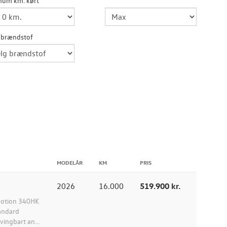
mum km. kørt
 brændstof
MODELÅR
KM
PRIS
2026
16.000
519.900 kr.
4Motion 340HK
tandard
vingbart an...