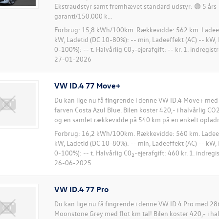
Ekstraudstyr samt fremhævet standard udstyr: 🟢 5 års
garanti/150.000 k...
Forbrug: 15,8 kWh/100km. Rækkevidde: 562 km. Ladeeff
kW, Ladetid (DC 10-80%): -- min, Ladeeffekt (AC) -- kW, 
0-100%): -- t. Halvårlig C0
-ejerafgift: -- kr. 1. indregis
2
27-01-2026
VW ID.4 77 Move+
Du kan lige nu få fingrende i denne VW ID.4 Move+ med
farven Costa Azul Blue. Bilen koster 420,- i halvårlig CO2
og en samlet rækkevidde på 540 km på en enkelt opladni
Forbrug: 16,2 kWh/100km. Rækkevidde: 560 km. Ladeeff
kW, Ladetid (DC 10-80%): -- min, Ladeeffekt (AC) -- kW, 
0-100%): -- t. Halvårlig C0
-ejerafgift: 460 kr. 1. indreg
2
26-06-2025
VW ID.4 77 Pro
Du kan lige nu få fingrende i denne VW ID.4 Pro med 28
Moonstone Grey med flot km tal! Bilen koster 420,- i ha