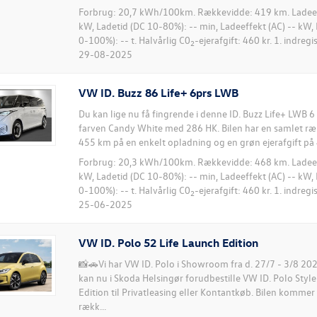
Forbrug: 20,7 kWh/100km. Rækkevidde: 419 km. Ladeeff
kW, Ladetid (DC 10-80%): -- min, Ladeeffekt (AC) -- kW, 
0-100%): -- t. Halvårlig C0
-ejerafgift: 460 kr. 1. indreg
2
29-08-2025
VW ID. Buzz 86 Life+ 6prs LWB
Du kan lige nu få fingrende i denne ID. Buzz Life+ LWB 6
farven Candy White med 286 HK. Bilen har en samlet r
455 km på en enkelt opladning og en grøn ejerafgift på 4
Forbrug: 20,3 kWh/100km. Rækkevidde: 468 km. Ladeeff
kW, Ladetid (DC 10-80%): -- min, Ladeeffekt (AC) -- kW, 
0-100%): -- t. Halvårlig C0
-ejerafgift: 460 kr. 1. indreg
2
25-06-2025
VW ID. Polo 52 Life Launch Edition
📸🚗Vi har VW ID. Polo i Showroom fra d. 27/7 - 3/8 2
kan nu i Skoda Helsingør forudbestille VW ID. Polo Styl
Edition til Privatleasing eller Kontantkøb. Bilen komme
rækk...