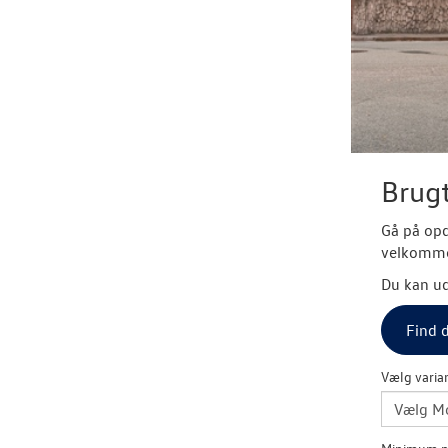
Brugt
Gå på opd
velkommen
Du kan ud
Find d
Vælg varia