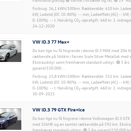
Panorama glastag 🟢 Varme i forsæder og rat. 🟢 19" Aluf
Forbrug: 16,1 kWh/100km. Rækkevidde: 410 km. Ladeeff
kW, Ladetid (DC 10-80%): -- min, Ladeeffekt (AC) -- kW, 
0-100%): -- t. Halvårlig C0
-ejerafgift: 460 kr. 1. indreg
2
24-12-2020
VW ID.3 77 Max+
Du kan lige nu få fingrende i denne ID.3 MAX med 204 
rækkevide på 564km i farven Scale Silver Metallak med s
Ekstraudstyr samt fremhævet standard udstyr: 🟢 5 års
garanti/150.000 ...
Forbrug: 15,8 kWh/100km. Rækkevidde: 552 km. Ladeeff
kW, Ladetid (DC 10-80%): -- min, Ladeeffekt (AC) -- kW, 
0-100%): -- t. Halvårlig C0
-ejerafgift: 460 kr. 1. indreg
2
30-09-2025
VW ID.3 79 GTX Fire+Ice
Du kan lige nu få fingrene i denne Volkswagen ID.3 GTX
med 326HK og en samlet rækkevidde på 592 km. Ekstra
fremhævet standard udstyr: 🟢 5 års garanti/150.000 k