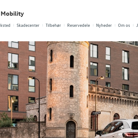
Mobility
ksted
Skadecenter
Tilbehør
Reservedele
Nyheder
Om os
J