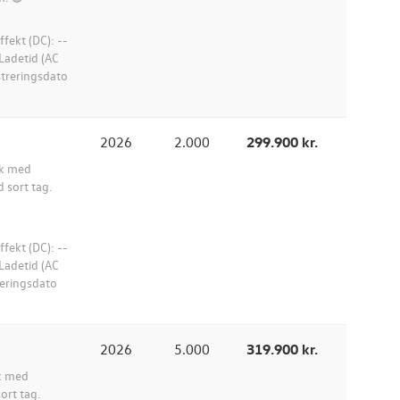
ekt (DC): --
Ladetid (AC
istreringsdato
2026
2.000
299.900 kr.
hk med
 sort tag.
ekt (DC): --
Ladetid (AC
treringsdato
2026
5.000
319.900 kr.
hk med
ort tag.