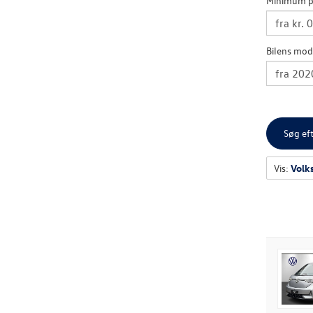
Minimum p
Bilens mod
Søg eft
Vis:
Volk