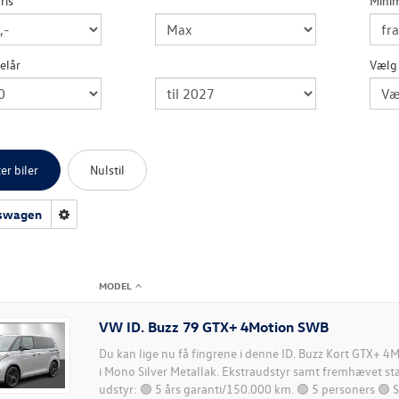
ris
Mini
elår
Vælg
er biler
Nulstil
swagen
MODEL
VW ID. Buzz 79 GTX+ 4Motion SWB
Du kan lige nu få fingrene i denne ID. Buzz Kort GTX+ 
i Mono Silver Metallak. Ekstraudstyr samt fremhævet s
udstyr: 🟢 5 års garanti/150.000 km. 🟢 5 personers 🟢 S