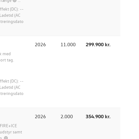
ælge 🟢 ...
ekt (DC): --
Ladetid (AC
istreringsdato
2026
11.000
299.900 kr.
hk med
ort tag.
ekt (DC): --
Ladetid (AC
istreringsdato
2026
2.000
354.900 kr.
 FIRE+ICE
udstyr samt
m. 🟢