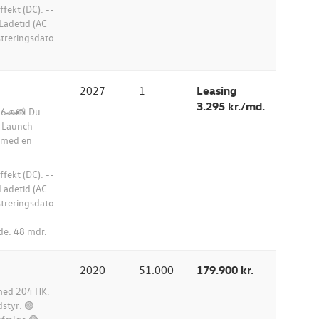
ekt (DC): --
Ladetid (AC
istreringsdato
2027
1
Leasing
3.295 kr./md.
026🚗📸 Du
e Launch
r med en
ekt (DC): --
Ladetid (AC
istreringsdato
de: 48 mdr.
2020
51.000
179.900 kr.
 med 204 HK.
styr: 🟢