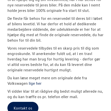
Originale Dele
nye reservedele til jeres biler. På den måde kan I nemt
holde jeres biler 100% originale fra start til slut.
NYHEDER
De fleste får behov for en reservedel til deres bil i løbet
af bilens levetid. Vi har derfor et hold af dedikerede
OM OS
medarbejdere siddende, der udelukkende er her for at
hjælpe dig med at finde de originale reservedele, du har
JOB OG KARRI
behov for til din bil.
Vores reservedele tilbydes til en skarp pris til dig som
engroskunde. Vi anerkender fuldt ud, at i en travl
hverdag har man brug for hurtig levering - derfor gør
vi altid vores bedste for, at du kan få leveret dine
originale reservedele hurtigst muligt.
Du kan læse meget mere om originale dele fra
Volkswagen
lige her
Vi sidder klar til at rådgive dig bedst muligt allerede nu,
og du kan træffe os pr. telefon eller mail.
Kontakt os