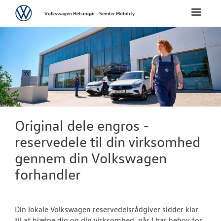
Volkswagen
Toggle
Volkswagen Helsingør - Semler Mobility
naviga
FORSIDE
NYE PERSONBI
BRUGTE BILER
VÆRKSTED
Original dele engros -
reservedele til din virksomhed
SKADECENTER
gennem din Volkswagen
forhandler
TILBEHØR
RESERVEDELE
Din lokale Volkswagen reservedelsrådgiver sidder klar
til at hjælpe dig og din virksomhed, når I har behov for