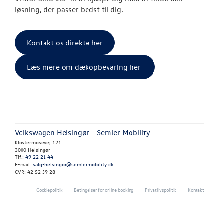
Hente/bringe
løsning, der passer bedst til dig.
Lånecykler
Kontakt os direkte her
Dækopbevar
Læs mere om dækopbevaring her
Book tid til 
Rustbeskytte
Synstjek
Volkswagen Helsingør - Semler Mobility
Klimarens
Klostermosevej 121
3000 Helsingør
Tlf.:
49 22 21 44
Fordamperr
E-mail:
salg-helsingor@semlermobility.dk
CVR: 42 52 59 28
Volkswagen Se
Cookiepolitik
Betingelser for online booking
Privatlivspolitik
Kontakt
Service 5+ til e