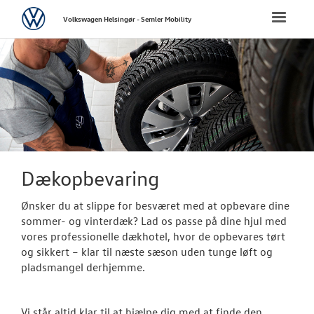
Volkswagen
Toggle
Volkswagen Helsingør - Semler Mobility
naviga
FORSIDE
NYE PERSONBI
BRUGTE BILER
VÆRKSTED
Dækopbevaring
Bestil tid på 
Ønsker du at slippe for besværet med at opbevare dine
sommer- og vinterdæk? Lad os passe på dine hjul med
Koncepter og 
vores professionelle dækhotel, hvor de opbevares tørt
og sikkert – klar til næste sæson uden tunge løft og
Vejhjælp
pladsmangel derhjemme.
Biludlejning
Vi står altid klar til at hjælpe dig med at finde den