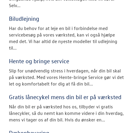
Volkswagen Er
Selv...
Service 5+
Biludlejning
Serviceabonn
Har du behov for at leje en bil i forbindelse med
servicebesøg på vores værksted, kan vi også hjælpe
Softwareopda
med det. Vi har altid de nyeste modeller til udlejning
til...
Velkomstpakke 
Hente og bringe service
VW Connect
Slip for unødvendig stress i hverdagen, når din bil skal
MinVolkswage
på værksted. Med vores Hente-bringe Service gør vi det
let og komfortabelt for dig at få din bil...
Service Cam
Gratis lånecykel mens din bil er på værksted
Tjekvik
Når din bil er på værksted hos os, tilbyder vi gratis
lånecykler, så du nemt kan komme videre i din hverdag,
Hjulskifte
mens vi tager os af din bil. Hvis du ønsker en...
Hjulskifte Erh
Dækopbevaring