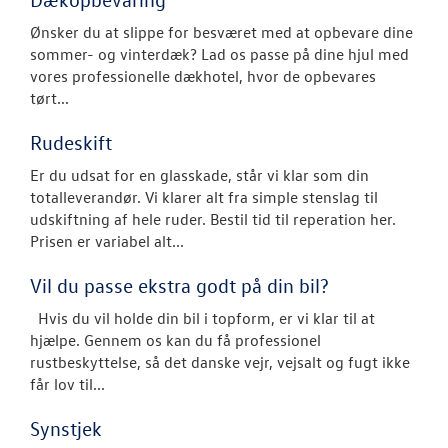
Ønsker du at slippe for besværet med at opbevare dine
SKADECENTER
sommer- og vinterdæk? Lad os passe på dine hjul med
vores professionelle dækhotel, hvor de opbevares
TILBEHØR
tørt...
Rudeskift
RESERVEDELE
Er du udsat for en glasskade, står vi klar som din
NYHEDER
totalleverandør. Vi klarer alt fra simple stenslag til
udskiftning af hele ruder. Bestil tid til reperation her.
Prisen er variabel alt...
OM OS
Vil du passe ekstra godt på din bil?
JOB OG KARRI
Hvis du vil holde din bil i topform, er vi klar til at
hjælpe. Gennem os kan du få professionel
rustbeskyttelse, så det danske vejr, vejsalt og fugt ikke
får lov til...
Synstjek