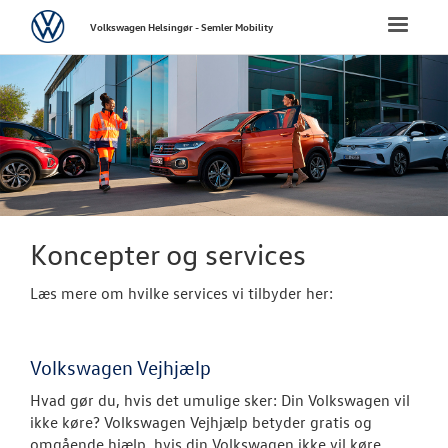
Volkswagen
Toggle
Volkswagen Helsingør - Semler Mobility
naviga
FORSIDE
NYE PERSONBI
BRUGTE BILER
VÆRKSTED
Koncepter og services
Bestil tid på 
Læs mere om hvilke services vi tilbyder her:
Koncepter og 
Volkswagen Vejhjælp
Volkswagen Se
Hvad gør du, hvis det umulige sker: Din Volkswagen vil
Service 5+ til e
ikke køre? Volkswagen Vejhjælp betyder gratis og
omgående hjælp, hvis din Volkswagen ikke vil køre.