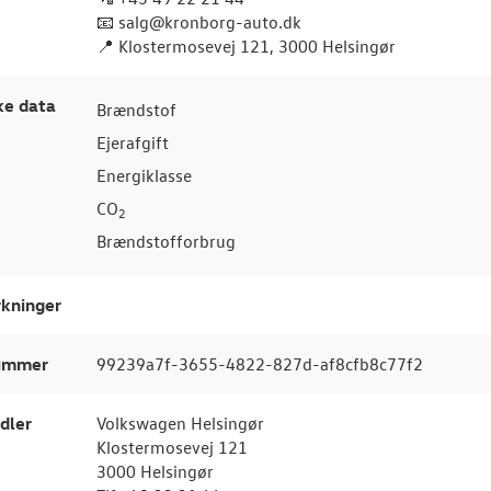
📧 salg@kronborg-auto.dk
📍 Klostermosevej 121, 3000 Helsingør
ke data
Brændstof
Ejerafgift
Energiklasse
CO
2
Brændstofforbrug
kninger
nummer
99239a7f-3655-4822-827d-af8cfb8c77f2
dler
Volkswagen Helsingør
Klostermosevej 121
3000 Helsingør