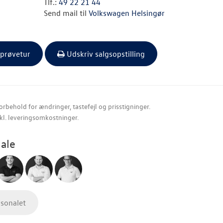
Tlf.:
49 22 21 44
Send mail til
Volkswagen Helsingør
 prøvetur
Udskriv salgsopstilling
orbehold for ændringer, tastefejl og prisstigninger.
nkl. leveringsomkostninger.
ale
rsonalet