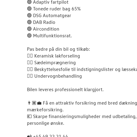
🟢 Adaptiv fartpilot
🟢 Tonede ruder bag 65%
🟢 DSG Automatgear
🟢 DAB Radio
🟢 Aircondition
🟢 Multifunktionsrat.
Pas bedre på din bil og tilkøb:
👉🏽 Keramisk lakforseling
👉🏽 Sædeimprægnering
👉🏽 Beskyttelsesfolie til indstigningslister og læssek
👉🏽 Undervognbehandling
Bilen leveres professionelt klargjort.
👨🏽‍💼 Få en attraktiv forsikring med bred dækni
mærkeforsikring.
💶 Skarpe finansieringsmuligheder med udbetaling, 
personlige ønske.
📲 +45 49 22 21 44