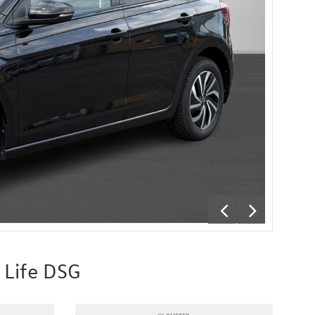
 Life DSG
KILOMETER