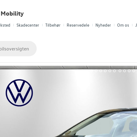
Mobility
ksted
Skadecenter
Tilbehør
Reservedele
Nyheder
Om os
J
bilsoversigten
1
2
3
4
5
6
7
8
9
10
11
12
13