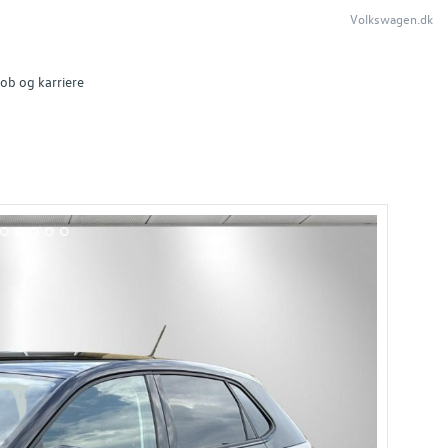
Volkswagen.dk
ob og karriere
14
15
16
17
18