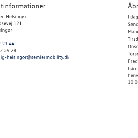
tinformationer
Åbn
en Helsingør
I da
osevej 121
Søn
singør
Man
Tirs
2 21 44
Ons
52 59 28
Tors
alg-helsingor@semlermobility.dk
Fred
Lørd
henv
10:0