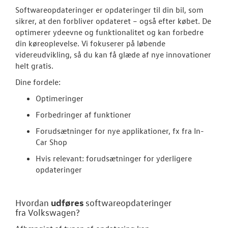
Volkswagen Er
Softwareopdateringer er opdateringer til din bil, som
Service 5+
sikrer, at den forbliver opdateret – også efter købet. De
optimerer ydeevne og funktionalitet og kan forbedre
Serviceabonn
din køreoplevelse. Vi fokuserer på løbende
videreudvikling, så du kan få glæde af nye innovationer
Softwareopda
helt gratis.
Dine fordele:
Velkomstpakke 
Optimeringer
VW Connect
Forbedringer af funktioner
Forudsætninger for nye applikationer, fx fra In-
MinVolkswage
Car Shop
Service Cam
Hvis relevant: forudsætninger for yderligere
opdateringer
Tjekvik
Hjulskifte
udføres
Hvordan
softwareopdateringer
fra
Volkswagen
?
Hjulskifte Erh