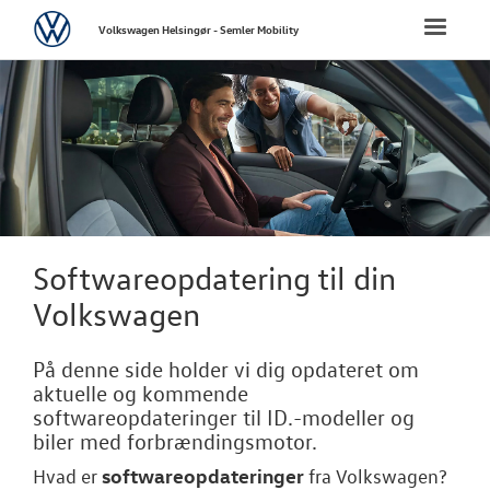
Volkswagen
Toggle
Volkswagen Helsingør - Semler Mobility
naviga
FORSIDE
NYE PERSONBI
BRUGTE BILER
VÆRKSTED
Softwareopdatering til din
Volkswagen
Bestil tid på 
Koncepter og 
På denne side holder vi dig opdateret om
aktuelle og kommende
Volkswagen Se
softwareopdateringer til ID.-modeller og
biler med forbrændingsmotor.
Service 5+ til e
softwareopdateringer
Hvad er
fra
Volkswagen
?