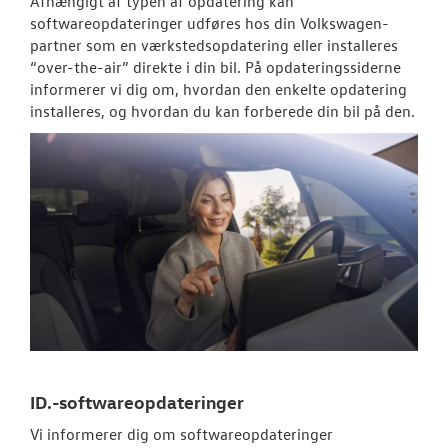
Afhængigt af typen af opdatering kan
softwareopdateringer udføres hos din
Volkswagen
-
SKADECENTER
partner som en værkstedsopdatering eller installeres
“over-the-air” direkte i din bil. På opdateringssiderne
TILBEHØR
informerer vi dig om, hvordan den enkelte opdatering
installeres, og hvordan du kan forberede din bil på den.
RESERVEDELE
NYHEDER
OM OS
JOB OG KARRI
ID.-softwareopdateringer
Vi informerer dig om softwareopdateringer