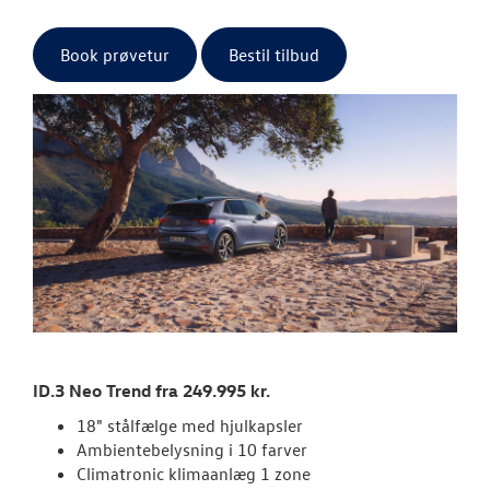
Garanti
Book prøvetur
Bestil tilbud
BRUGTE BILER
VÆRKSTED
SKADECENTER
TILBEHØR
RESERVEDELE
NYHEDER
ID.3 Neo Trend fra 249.995 kr.
18" stålfælge med hjulkapsler
OM OS
Ambientebelysning i 10 farver
Climatronic klimaanlæg 1 zone