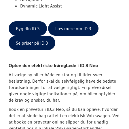
Dynamic Light Assist
Byg din ID.3
Læs mere om ID.3
Se priser på ID.3
Oplev den elektriske køreglæde i ID.3 Neo
At vælge ny bil er både en stor og til tider svær
beslutning. Derfor skal du selvfølgelig have de bedste
forudsætninger for at vælge rigtigt. En prøvekørsel
giver nogle vigtige indikationer på, om bilen opfylder
de krav og ønsker, du har.
Book en prøvetur i ID.3 Neo, så du kan opleve, hvordan
det er at sidde bag rattet i en elektrisk
Volkswagen
. Ved
at booke en prøvetur online slipper du for unødig
ventetid hos din lokale
Volkswagen
-forhandler.