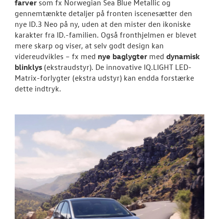
farver
som fx Norwegian Sea Blue Metallic og
gennemtænkte detaljer på fronten iscenesætter den
nye ID.3 Neo på ny, uden at den mister den ikoniske
karakter fra ID.-familien. Også fronthjelmen er blevet
mere skarp og viser, at selv godt design kan
videreudvikles – fx med
nye baglygter
med
dynamisk
blinklys
(ekstraudstyr). De innovative IQ.LIGHT LED-
Matrix-forlygter (ekstra udstyr) kan endda forstærke
dette indtryk.