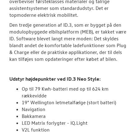
overbeviser førsteklasses materialer og talrige
assistentsystemer som standardudstyr. Det er
ID.4
topmoderne elektrisk mobilitet.
Den tredje generation af ID.3, som er bygget på den
ID.5
modulopbyggede elbilsplatform (MEB), er takket være
ID. Software blevet langt mere moden: Det skyldes
T-Roc
blandt andet de komfortable ladefunktioner som Plug
& Charge eller de praktiske applikationer, der til dels
Aktuelle kam
kan tilføjes som opdateringer efter købet af bilen.
ID. Buzz
Udstyr højdepunkter ved ID.3 Neo Style:
Pendlerleasin
Op til 79 Kwh-batteri med op til 624 km
ID. Cross
rækkevidde
19" Wellington letmetalfælge (stort batteri)
ID. Polo
Navigation
Bakkamera
ID.7 og ID.7 T
LED Matrix forlygter - IQ.Light
V2L funktion
Den nye Tigua