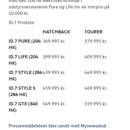
med den 204 hk elektriske drivlinje i
udstyrsversionerne Pure og Life for en merpris på
10.000 kr.
ID.7 Prisliste:
HATCHBACK
TOURER
ID.7 PURE (204
369.995 kr.
379.995 kr.
HK)
ID.7 LIFE (204
399.995 kr.
409.995 kr.
HK)
ID.7 STYLE (286
439.995 kr.
449.995 kr.
HK)
ID.7 STYLE S
459.995 kr.
469.995 kr.
(286 HK)
ID.7 GTX (340
549.995 kr.
559.995 kr.
HK)
Pressemeddelelsen blev sendt med Mynewsdesk