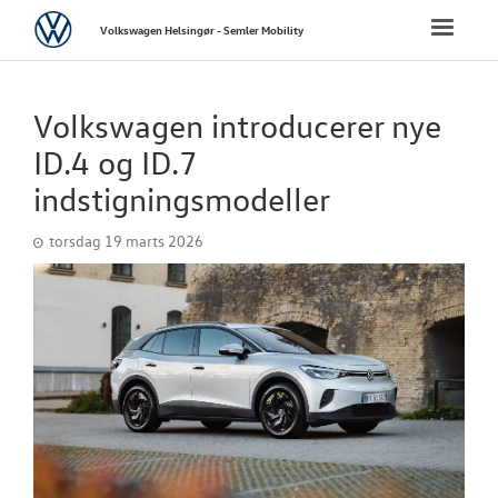
Volkswagen
Toggle
Volkswagen Helsingør - Semler Mobility
naviga
FORSIDE
Volkswagen introducerer nye
NYE PERSONBI
ID.4 og ID.7
indstigningsmodeller
BRUGTE BILER
torsdag 19 marts 2026
VÆRKSTED
SKADECENTER
TILBEHØR
RESERVEDELE