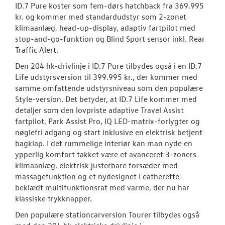
ID.7 Pure koster som fem-dørs hatchback fra 369.995
kr. og kommer med standardudstyr som 2-zonet
klimaanlæg, head-up-display, adaptiv fartpilot med
stop-and-go-funktion og Blind Sport sensor inkl. Rear
Traffic Alert.
Den 204 hk-drivlinje i ID.7 Pure tilbydes også i en ID.7
Life udstyrsversion til 399.995 kr., der kommer med
samme omfattende udstyrsniveau som den populære
Style-version. Det betyder, at ID.7 Life kommer med
detaljer som den lovpriste adaptive Travel Assist
fartpilot, Park Assist Pro, IQ LED-matrix-forlygter og
nøglefri adgang og start inklusive en elektrisk betjent
bagklap. I det rummelige interiør kan man nyde en
ypperlig komfort takket være et avanceret 3-zoners
klimaanlæg, elektrisk justerbare forsæder med
massagefunktion og et nydesignet Leatherette-
beklædt multifunktionsrat med varme, der nu har
klassiske trykknapper.
Den populære stationcarversion Tourer tilbydes også