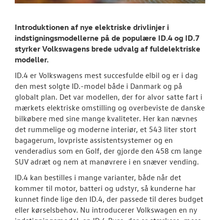
NYHEDER
Tilmeld dig V
Introduktionen af nye elektriske drivlinjer i
Danmarks nyh
indstigningsmodellerne på de populære ID.4 og ID.7
styrker Volkswagens brede udvalg af fuldelektriske
Aktuelt
modeller.
ID.4 er Volkswagens mest succesfulde elbil og er i dag
OM OS
den mest solgte ID.-model både i Danmark og på
globalt plan. Det var modellen, der for alvor satte fart i
mærkets elektriske omstilling og overbeviste de danske
JOB OG KARRI
bilkøbere med sine mange kvaliteter. Her kan nævnes
det rummelige og moderne interiør, et 543 liter stort
bagagerum, lovpriste assistentsystemer og en
venderadius som en Golf, der gjorde den 458 cm lange
SUV adræt og nem at manøvrere i en snæver vending.
ID.4 kan bestilles i mange varianter, både når det
kommer til motor, batteri og udstyr, så kunderne har
kunnet finde lige den ID.4, der passede til deres budget
eller kørselsbehov. Nu introducerer Volkswagen en ny