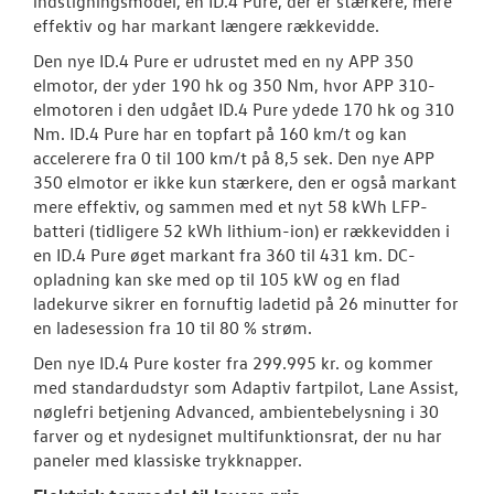
indstigningsmodel, en ID.4 Pure, der er stærkere, mere
effektiv og har markant længere rækkevidde.
Den nye ID.4 Pure er udrustet med en ny APP 350
elmotor, der yder 190 hk og 350 Nm, hvor APP 310-
elmotoren i den udgået ID.4 Pure ydede 170 hk og 310
Nm. ID.4 Pure har en topfart på 160 km/t og kan
accelerere fra 0 til 100 km/t på 8,5 sek. Den nye APP
350 elmotor er ikke kun stærkere, den er også markant
mere effektiv, og sammen med et nyt 58 kWh LFP-
batteri (tidligere 52 kWh lithium-ion) er rækkevidden i
en ID.4 Pure øget markant fra 360 til 431 km. DC-
opladning kan ske med op til 105 kW og en flad
ladekurve sikrer en fornuftig ladetid på 26 minutter for
en ladesession fra 10 til 80 % strøm.
Den nye ID.4 Pure koster fra 299.995 kr. og kommer
med standardudstyr som Adaptiv fartpilot, Lane Assist,
nøglefri betjening Advanced, ambientebelysning i 30
farver og et nydesignet multifunktionsrat, der nu har
paneler med klassiske trykknapper.