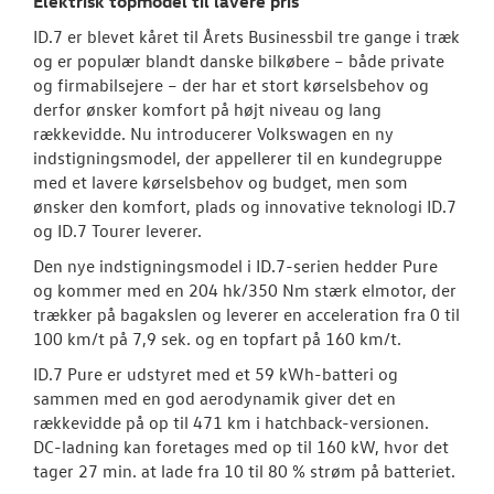
Elektrisk topmodel til lavere pris
ID.7 er blevet kåret til Årets Businessbil tre gange i træk
og er populær blandt danske bilkøbere – både private
og firmabilsejere – der har et stort kørselsbehov og
derfor ønsker komfort på højt niveau og lang
rækkevidde. Nu introducerer Volkswagen en ny
indstigningsmodel, der appellerer til en kundegruppe
med et lavere kørselsbehov og budget, men som
ønsker den komfort, plads og innovative teknologi ID.7
og ID.7 Tourer leverer.
Den nye indstigningsmodel i ID.7-serien hedder Pure
og kommer med en 204 hk/350 Nm stærk elmotor, der
trækker på bagakslen og leverer en acceleration fra 0 til
100 km/t på 7,9 sek. og en topfart på 160 km/t.
ID.7 Pure er udstyret med et 59 kWh-batteri og
sammen med en god aerodynamik giver det en
rækkevidde på op til 471 km i hatchback-versionen.
DC-ladning kan foretages med op til 160 kW, hvor det
tager 27 min. at lade fra 10 til 80 % strøm på batteriet.